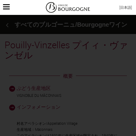
Toggle
[日本語]
navigation
すべてのブルゴーニュ/Bourgogneワイン
Pouilly-Vinzelles プイィ・ヴァ
ンゼル
概要
ぶどう生産地区
VIGNOBLE DU MÂCONNAIS
インフォメーション
村名アペラシオン/Appellation Village
生産地域：Mâconnais
このアペラシオンは1931年に生産区域が限定され、1940年に