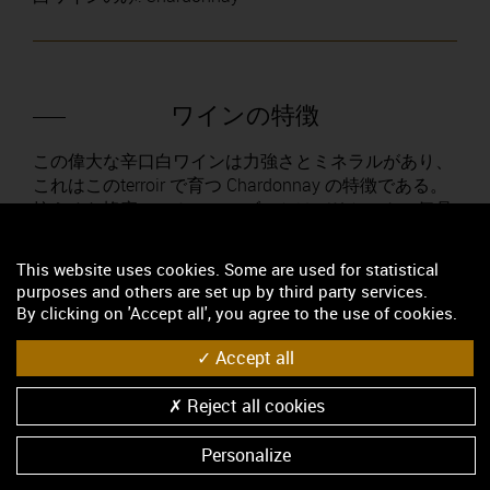
ワインの特徴
この偉大な辛口白ワインは力強さとミネラルがあり、
これはこのterroir で育つ Chardonnay の特徴である。
控えめな蜂蜜、アカシアのブーケはデリケートで気品
あふれる。輝きのある淡い黄金色は熟成を経て濃くな
る。アロマも多様で、白桃、アプリコット、クレープ
This website uses cookies. Some are used for statistical
フルーツなどで、年を経るとフレッシュアーモンド、
purposes and others are set up by third party services.
ヘーゼルナッツ、蜂蜜、カリン、焼いたパンが現われ
By clicking on 'Accept all', you agree to the use of cookies.
る。豊満で、自然のミネラルとオイリーのバランスが
とれ、豊満さはオーク樽での長い熟成を可能にする。
Accept all
Reject all cookies
ソムリエのおすすめ
Personalize