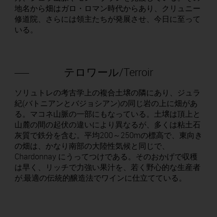
地名から畑はガロ・ロマン時代からあり、クリュニー
修道院、さらには領主たちが発展させ、今日に至って
いる。
テロワール/Terroir
ソリュトレの考古学上の複合土壌の隣にあり、ジュラ
紀(バトニアンとバジョシアン)の同じ岩の上に畑があ
る。マコネ山脈の一部にもなっている。土壌は頂上と
山麓の間の起伏の違いにより異なるが、多くは粘土石
灰質で鉄分を含む。平均200～250mの標高で、東向き
の畑は、かなり南部の大陸性気候と同じで、
Chardonnay にうってつけである。そのおかげで収穫
は早く、リッチで力強い果汁を、若く野心的な生産者
が,最適の伝統的醸造法でワインに仕立てている。