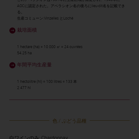
AOCに認定された。アペラシオン名の後ろにlieu-dit名を記載でき
る。
生産コミューン:Vinzelles とLoché
栽培面積
1 hectare (ha) = 10 000 ㎡ = 24 ouvrées
54.25 ha
年間平均生産量
1 hectolitre (hl) = 100 litres = 133 本
2 477 hl
色 / ぶどう品種
白ワインのみ: Chardonnay