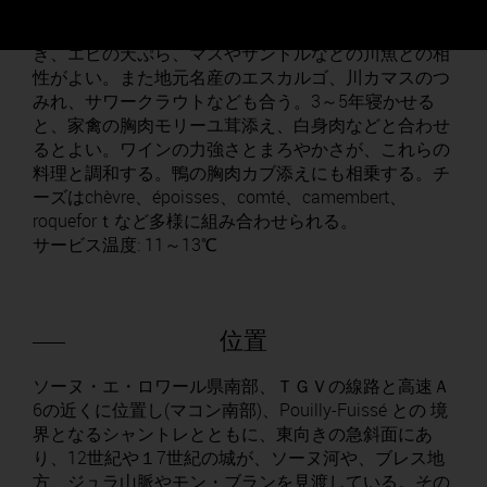
白: フルーティでレモンの香りがあり、魚の蒸し焼
き、エビの天ぷら、マスやサンドルなどの川魚との相
性がよい。また地元名産のエスカルゴ、川カマスのつ
みれ、サワークラウトなども合う。3～5年寝かせる
と、家禽の胸肉モリーユ茸添え、白身肉などと合わせ
るとよい。ワインの力強さとまろやかさが、これらの
料理と調和する。鴨の胸肉カブ添えにも相乗する。チ
ーズはchèvre、époisses、comté、camembert、
roqueforｔなど多様に組み合わせられる。
サービス温度: 11～13℃
位置
ソーヌ・エ・ロワール県南部、ＴＧＶの線路と高速Ａ
6の近くに位置し(マコン南部)、Pouilly-Fuissé との 境
界となるシャントレとともに、東向きの急斜面にあ
り、12世紀や１7世紀の城が、ソーヌ河や、ブレス地
方、ジュラ山脈やモン・ブランを見渡している。その