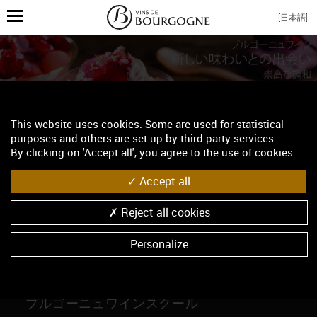
Toggle
[日本語]
navigation
This website uses cookies. Some are used for statistical
purposes and others are set up by third party services.
By clicking on 'Accept all', you agree to the use of cookies.
Accept all
BIVBショップ
Reject all cookies
資料
Personalize
ワイン業界の方へ
ブルゴーニュワインスクール