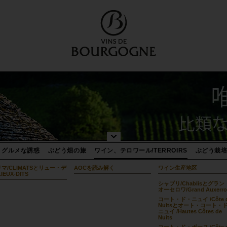
グルメな誘惑
ぶどう畑の旅
ワイン、テロワール/TERROIRS
ぶどう栽
マ/CLIMATSとリュー・デ
AOCを読み解く
ワイン生産地区
LIEUX-DITS
シャブリ/Chablisとグラン
オーセロワ/Grand Auxerro
コート・ド・ニュイ /Côte 
Nuitsとオート・コート・
ニュイ /Hautes Côtes de
Nuits