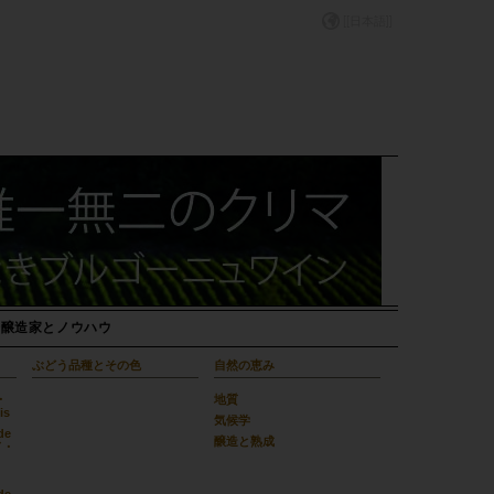
[日本語]
培醸造家とノウハウ
ぶどう品種とその色
自然の恵み
・
地質
is
気候学
de
醸造と熟成
ド・