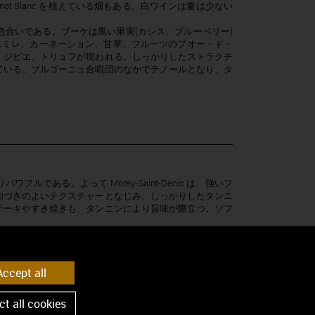
と Pinot Blanc を植えている畑もある。白ワインは量は少ない
合いである。ブーケは黒い果実(カシス、ブルーベリー)
スミレ、カーネーション、甘草、フルーツのブオー・ド・
、ジビエ、トリュフが現われる。しっかりしたストラクチ
ている。ブルゴーニュ合唱団のなかでテノールとなり、タ
パワフルである。よって Morey-Saint-Denis は、強いフ
肉づきのよいテクスチャーとなじみ、しっかりしたタンニ
テーキやすき焼きも、タンニンにより旨味が際立つ。ソフ
ccept all
t all cookies