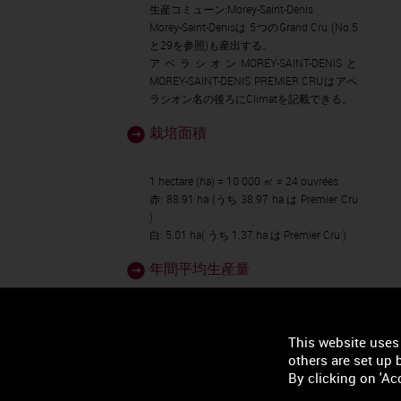
生産コミューン:Morey-Saint-Denis
Morey-Saint-Denisは 5つのGrand Cru (No.5
と29を参照)も産出する。
アペラシオンMOREY-SAINT-DENISと
MOREY-SAINT-DENIS PREMIER CRUはアペ
ラシオン名の後ろにClimatを記載できる。
栽培面積
1 hectare (ha) = 10 000 ㎡ = 24 ouvrées
赤: 88.91 ha (うち 38.97 ha は Premier Cru
)
白: 5.01 ha( うち 1.37 ha は Premier Cru )
年間平均生産量
1 hectolitre (hl) = 100 litres = 133 本
赤: 3 463 hl (うち 1 559 hl は Premier Cru )
This website uses
白: 188 hl (うち 35 hl は Premier Cru )
others are set up b
By clicking on 'Acc