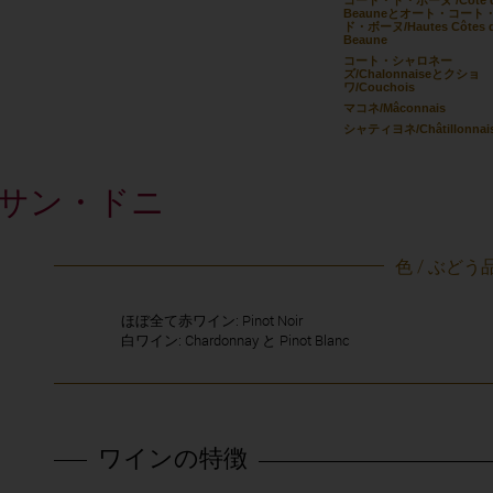
コート・ド・ボーヌ /Côte 
Beauneとオート・コート
ド・ボーヌ/Hautes Côtes 
Beaune
コート・シャロネー
ズ/Chalonnaiseとクショ
ワ/Couchois
マコネ/Mâconnais
シャティヨネ/Châtillonnai
モレ・サン・ドニ
色 / ぶどう
ほぼ全て赤ワイン: Pinot Noir
白ワイン: Chardonnay と Pinot Blanc
ワインの特徴