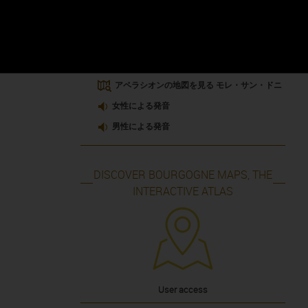
もっと詳しく
00:00
00:00
00:00
00:00
このAOCワインの生産者リスト
アペラシオンの政令を見る
アペラシオンの地図を見る モレ・サン・ドニ
女性による発音
男性による発音
DISCOVER BOURGOGNE MAPS, THE
INTERACTIVE ATLAS
User access