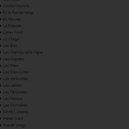
Corvée Creunille
En la Rue de Vergy
En Seuvrey
La Bidaude
Larrey Froid
Le Village
Les Brâs
Les Champs de la Vigne
Les Cognées
Les Crais
Les Crais-Gillon
Les Herbuottes
Les Larrets
Les Pertuisées
Les Porroux
Les Sionnières
Monts Luisants
Pierre Virant
Rue de Vergy