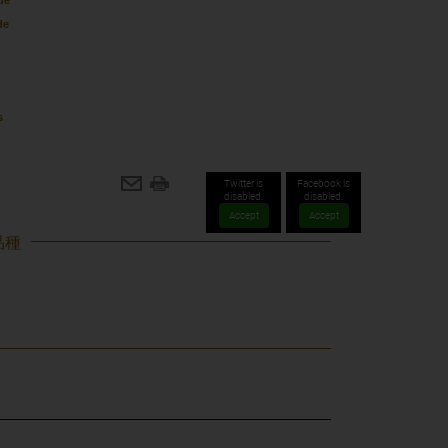
de
・
de
s
Twitter is
Facebook is
disabled.
disabled.
Accept
Accept
品種