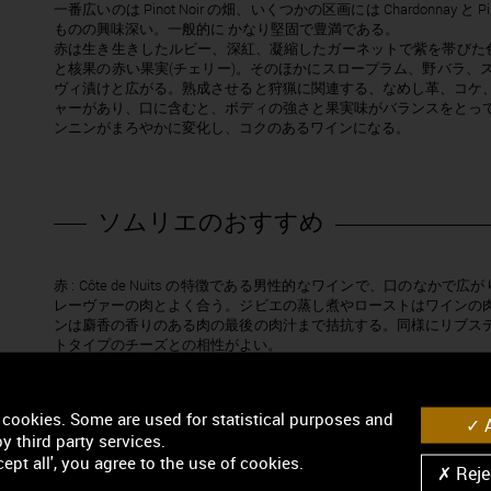
一番広いのは Pinot Noir の畑、いくつかの区画には Chardonnay 
ものの興味深い。一般的に かなり堅固で豊満である。
赤は生き生きしたルビー、深紅、凝縮したガーネットで紫を帯びた色
と核果の赤い果実(チェリー)。そのほかにスロープラム、野バラ、
ヴィ漬けと広がる。熟成させると狩猟に関連する、なめし革、コケ
ャーがあり、口に含むと、ボディの強さと果実味がバランスをとっ
ンニンがまろやかに変化し、コクのあるワインになる。
ソムリエのおすすめ
赤 : Côte de Nuits の特徴である男性的なワインで、口のなかで広がり
レーヴァーの肉とよく合う。ジビエの蒸し煮やローストはワインの
ンは麝香の香りのある肉の最後の肉汁まで拮抗する。同様にリブス
トタイプのチーズとの相性がよい。
サービス温度: 13～15℃
 cookies. Some are used for statistical purposes and
A
y third party services.
位置
ept all', you agree to the use of cookies.
Rejec