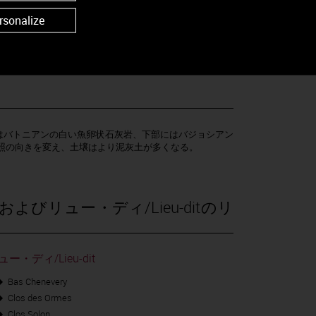
Clos de la Roche, Clos Saint-Denis, Clos des
rsonalize
-Chambertin と Chambolle-Musigny の間に位置する。 勢力のある
存在で、村の歴史はワインの歴史と深く結びついている。
ない」と記している。1936年にAOCに認定される。
はバトニアンの白い魚卵状石灰岩、下部にはバジョシアン
日照の向きを変え、土壌はより泥灰土が多くなる。
およびリュー・ディ/Lieu-ditのリ
ュー・ディ/Lieu-dit
Bas Chenevery
Clos des Ormes
Clos Solon