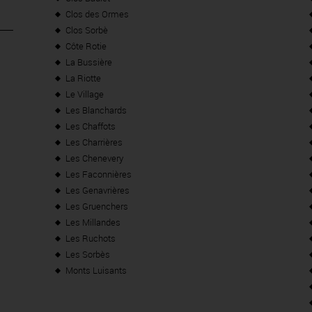
Clos des Ormes
Clos Sorbè
Côte Rotie
La Bussière
La Riotte
Le Village
Les Blanchards
Les Chaffots
Les Charrières
Les Chenevery
Les Faconnières
Les Genavrières
Les Gruenchers
Les Millandes
Les Ruchots
Les Sorbès
Monts Luisants