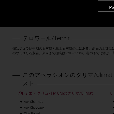
プルミエ・クリュとグラン・クリュに恵まれている (Clos de Tart, Bonnes-Mares, 
Pe
Lambrays ), Morey-Saint-Denis はCôte de Nuits 地区で Gevrey
ヴェルジ家、シトー修道院、タール修道院、ブルゴーニュの名家の
すでに1855年にラヴェル博士は「このワインに欠けているものは何も
テロワール/Terroir
畑はジュラ紀中期の石灰質と粘土石灰質の上にある。斜面の上部に
のウミユリ石灰岩。東向きで標高は220～270m。村の下では谷が
このアペラシオンのクリマ/Climat 
スト
プルミエ・クリュ/1er Cruのクリマ/Climat
リ
Aux Charmes
Aux Cheseaux
Clos Baulet