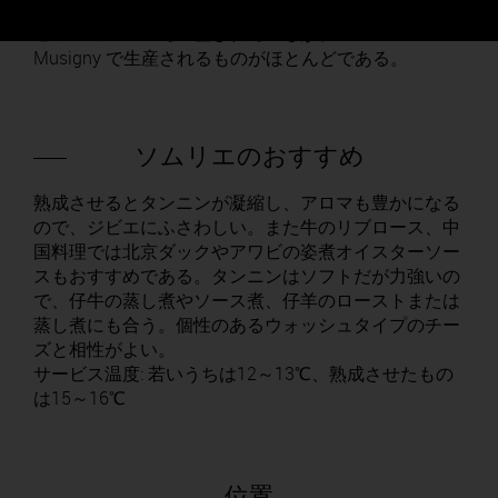
土やトリュフの香りが強い。Bonnes-Mares の一部も
このコミューンで生産されているが、 Chambolle-
Musigny で生産されるものがほとんどである。
ソムリエのおすすめ
熟成させるとタンニンが凝縮し、アロマも豊かになる
ので、ジビエにふさわしい。また牛のリブロース、中
国料理では北京ダックやアワビの姿煮オイスターソー
スもおすすめである。タンニンはソフトだが力強いの
で、仔牛の蒸し煮やソース煮、仔羊のローストまたは
蒸し煮にも合う。個性のあるウォッシュタイプのチー
ズと相性がよい。
サービス温度: 若いうちは12～13℃、熟成させたもの
は15～16℃
位置