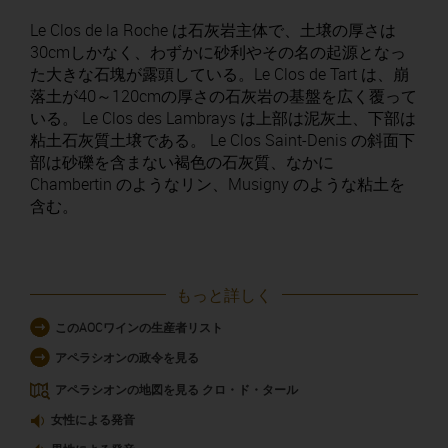
Le Clos de la Roche は石灰岩主体で、土壌の厚さは
30cmしかなく、わずかに砂利やその名の起源となっ
た大きな石塊が露頭している。Le Clos de Tart は、崩
落土が40～120cmの厚さの石灰岩の基盤を広く覆って
いる。 Le Clos des Lambrays は上部は泥灰土、下部は
粘土石灰質土壌である。 Le Clos Saint-Denis の斜面下
部は砂礫を含まない褐色の石灰質、なかに
Chambertin のようなリン、Musigny のような粘土を
含む。
もっと詳しく
このAOCワインの生産者リスト
アペラシオンの政令を見る
アペラシオンの地図を見る クロ・ド・タール
女性による発音