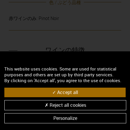
色 / ぶどう品種
赤ワインのみ: Pinot Noir
ワインの特徴
当然のことながらグラン・クリュはそれぞれ個性が異
なる。外観は純粋なルビーまたはくすんだルビー。
This website uses cookies. Some are used for statistical
purposes and others are set up by third party services.
Clos de Tart はスミレやイチゴの香りを放ち、堅固さ
By clicking on 'Accept all', you agree to the use of cookies.
と魅力を併せもつ。若いうちはかなりタニックだが、
年とともに角がとれ複雑性を帯びる。Clos des
Accept all
Lambrays は、若いうちはチェリーの香りがするまろ
やかなワイン。熟成を経ると重々しく奥深い。Clos
Reject all cookies
Saint-Denis は豊満さよりも、そのニュアンスが印象
深く、Côte de Nuits のモーツアルトといえる。 Clos
Personalize
de la Roche はより個性的で、重々しく深みのある
Chambertin により近い。赤や黒の果実よりも、腐植