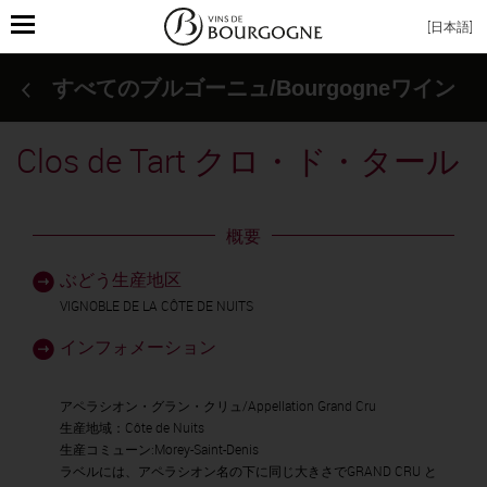
Toggle
[日本語]
navigation
すべてのブルゴーニュ/Bourgogneワイン
Clos de Tart クロ・ド・タール
概要
ぶどう生産地区
VIGNOBLE DE LA CÔTE DE NUITS
インフォメーション
アペラシオン・グラン・クリュ/Appellation Grand Cru
生産地域：Côte de Nuits
生産コミューン:Morey-Saint-Denis
ラベルには、アペラシオン名の下に同じ大きさでGRAND CRU と