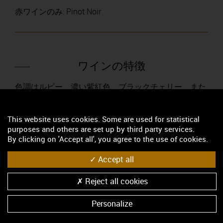
赤ワインのみ: Pinot Noir
ワインの特徴
色調はルビー、濃い紫紅色、ブラックチェリー、また
は紫を帯びたルビー。黄昏のおぼろげな光を思わせ
る。香りはフルーティで、ブルゴーニュワイン特有の
アロマである赤い果実(イチゴ、スグリ)や黒い果実(カ
This website uses cookies. Some are used for statistical
purposes and others are set up by third party services.
シス、ブラックベリー)。熟成するとなめし革、胡
By clicking on 'Accept all', you agree to the use of cookies.
椒、カカオ、甘草、動物臭が表われる。骨組がしっか
りし、凝縮したワインなので、硬さが取れてまろやか
Accept all
になるにはカーヴで熟成が必要。それほど肉厚ではな
く、ボディはしなやかで情熱的。この赤ワインは、白
Reject all cookies
ワインの海の中に浮かぶ孤島の観がある。
Personalize