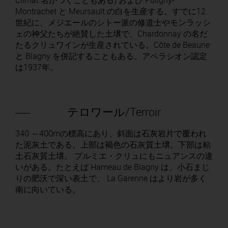
Climat 名がつくこともある) および Puligny-
Montrachet と Meursault の白を生産する。すでに12
世紀に、メジエールのシトー派の修道士やモンラッシ
ェの神父たちが絶賛した土壌で、Chardonnay の名だ
たるクリュワインが生産されている。Côte de Beaune
と Blagny を併記することもある。アペラシオン認定
は1937年。
テロワール/Terroir
340 ～400mの標高にあり、斜面は石灰岩片で覆われ
た泥灰土である。上部は褐色の石灰質土壌。下部は粘
土石灰質土壌。 プルミエ・クリュにもニュアンスの違
いがある。たとえば Hameau de Blagny は、小石まじ
りの肥沃で深い表土で、 La Garenne はより岩が多く
南に向いている。